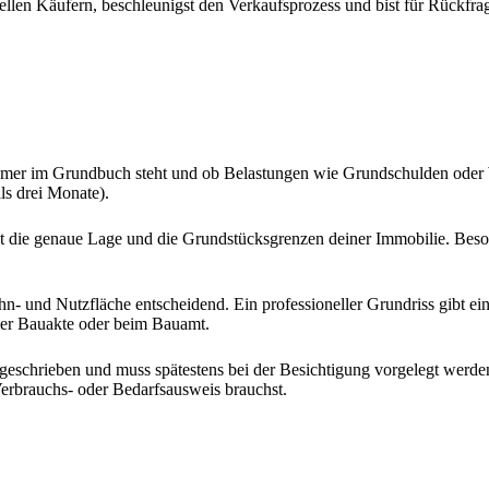
len Käufern, beschleunigst den Verkaufsprozess und bist für Rückfrage
tümer im Grundbuch steht und ob Belastungen wie Grundschulden oder
ls drei Monate).
igt die genaue Lage und die Grundstücksgrenzen deiner Immobilie. Bes
hn- und Nutzfläche entscheidend. Ein professioneller Grundriss gibt ei
n der Bauakte oder beim Bauamt.
rgeschrieben und muss spätestens bei der Besichtigung vorgelegt werden
Verbrauchs- oder Bedarfsausweis brauchst.