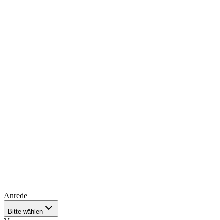
Monika Würzinger
Backoffice / Terminservice
Keine Beschreibung vorhanden
Anrede
Bitte wählen